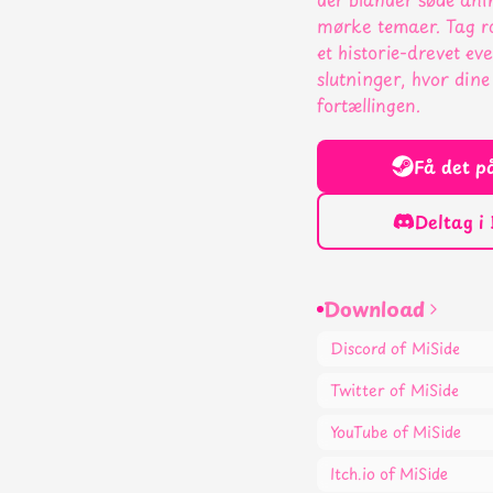
mørke temaer. Tag ro
et historie-drevet ev
slutninger, hvor dine
fortællingen.
Få det p
Deltag i
Download
Discord
of MiSide
Twitter
of MiSide
YouTube
of MiSide
Itch.io
of MiSide