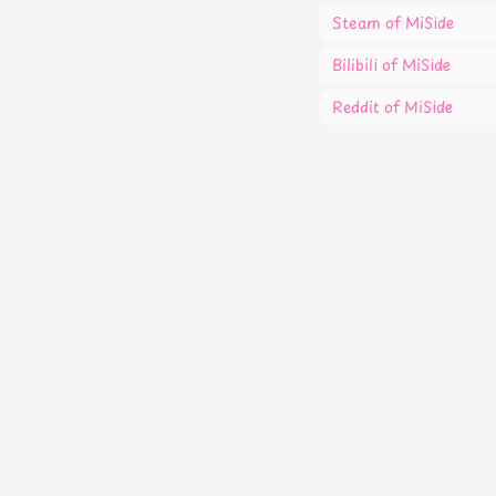
Steam
of MiSide
Bilibili
of MiSide
Reddit
of MiSide