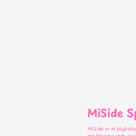
MiSide S
MiSide er et psykolog
der blander søde an