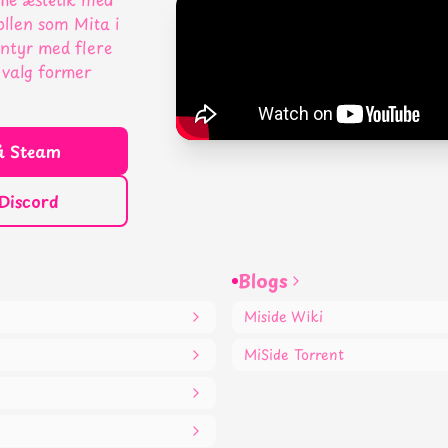
llen som Mita i
entyr med flere
 valg former
å Steam
 Discord
Blogs
Miside Wiki
MiSide Torrent