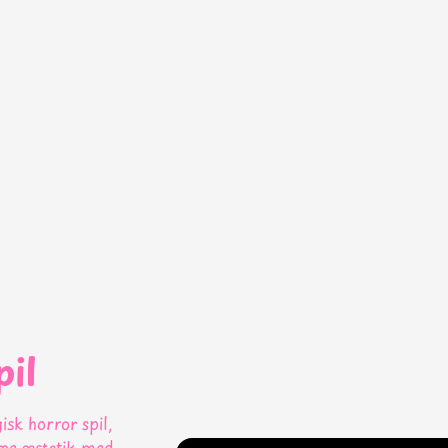
pil
isk horror spil,
ime æstetik med