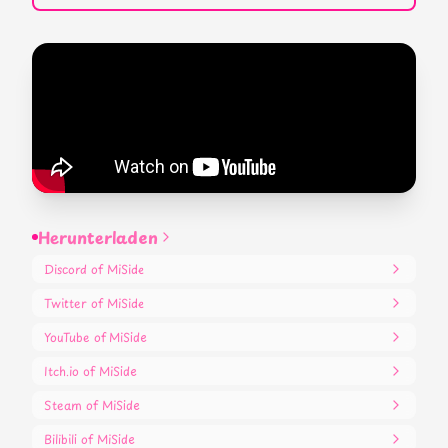
Herunterladen
Discord
of MiSide
Twitter
of MiSide
YouTube
of MiSide
Itch.io
of MiSide
Steam
of MiSide
Bilibili
of MiSide