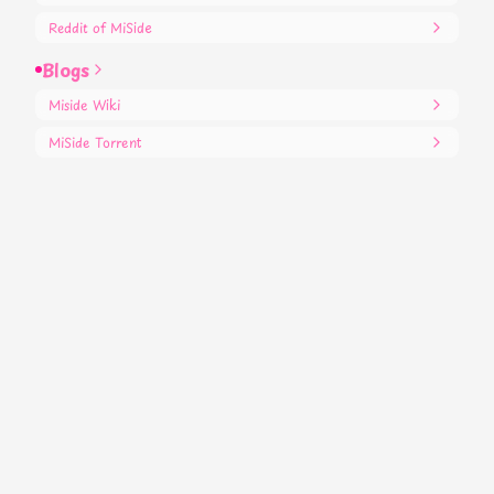
Reddit
of MiSide
Blogs
Miside Wiki
MiSide Torrent