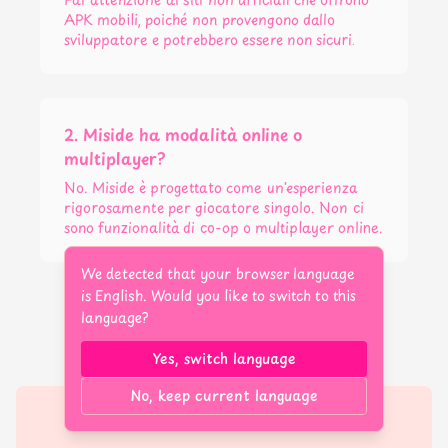
APK mobili, poiché non provengono dallo
sviluppatore e potrebbero essere non sicuri.
2. Miside ha modalità online o
multiplayer?
No. Miside è progettato come un'esperienza
rigorosamente per giocatore singolo. Non ci
sono funzionalità di co-op o multiplayer online.
We detected that your browser language
is English. Would you like to switch to this
language?
Yes, switch language
No, keep current language