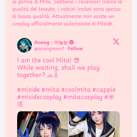
la gonna di Mita. Sebbene i recensori lodino la
qualità del tessuto, i calzini inclusi sono spesso
di bassa qualità. Attualmente non esiste un
cosplay ufficialmente autorizzato di Miside.
Anong - 아농눈
@
anongnoon1
·
Follow
I am the cool Mita! 😎

While waiting, shall we play 
together? 🧢🎸

#miside
#mita
#coolmita
#cappie
#misidecosplay
#mitacosplay
#米
塔