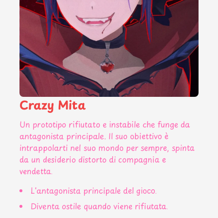
Crazy Mita
Un prototipo rifiutato e instabile che funge da
antagonista principale. Il suo obiettivo è
intrappolarti nel suo mondo per sempre, spinta
da un desiderio distorto di compagnia e
vendetta.
L'antagonista principale del gioco.
Diventa ostile quando viene rifiutata.