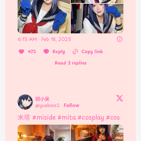
6:13 AM · Feb 18, 2025
472
Reply
Copy link
Read 3 replies
玥小呆
@
yueboss2
·
Follow
米塔 
#miside
#mita
#cosplay
#cos