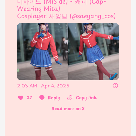
미사이드 (MiSide) - 캐피 (Cap-
Wearing Mita)

Cosplayer. 새양님 (
@saeyang_cos
)
2:03 AM · Apr 4, 2025
27
Reply
Copy link
Read more on X